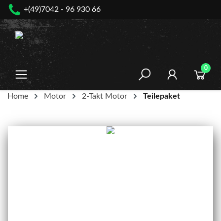
+(49)7042 - 96 930 66
nhalt springen
0
Home
Motor
2-Takt Motor
Teilepaket