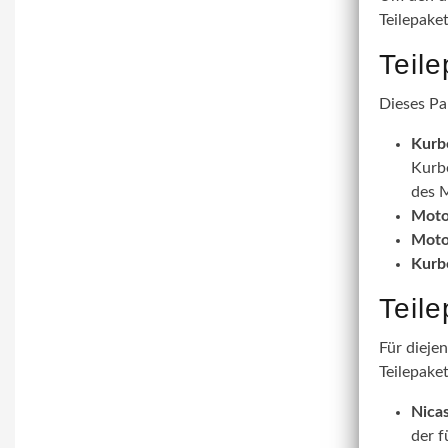
Teilepake
Teil
Dieses Pa
Kurb
Kurbe
des M
Moto
Moto
Kurb
Teil
Für dieje
Teilepaket
Nicas
der f