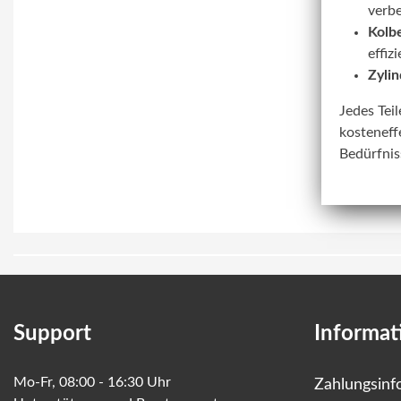
verbe
Kolbe
effiz
Zylin
Jedes Tei
kosteneff
Bedürfnis
Support
Informat
Mo-Fr, 08:00 - 16:30 Uhr
Zahlungsinf