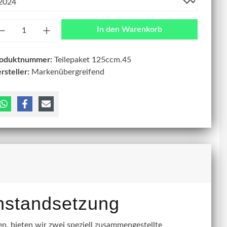
zahl
In den Warenkorb
roduktnummer:
Teilepaket 125ccm.45
rsteller:
Markenübergreifend
instandsetzung
, bieten wir zwei speziell zusammengestellte