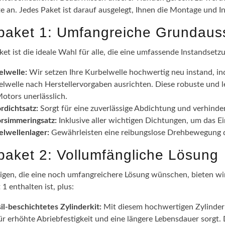
te an. Jedes Paket ist darauf ausgelegt, Ihnen die Montage und I
epaket 1: Umfangreiche Grundaus
ket ist die ideale Wahl für alle, die eine umfassende Instandsetz
elwelle:
Wir setzen Ihre Kurbelwelle hochwertig neu instand, in
lwelle nach Herstellervorgaben ausrichten. Diese robuste und l
otors unerlässlich.
rdichtsatz:
Sorgt für eine zuverlässige Abdichtung und verhinde
rsimmeringsatz:
Inklusive aller wichtigen Dichtungen, um das 
elwellenlager:
Gewährleisten eine reibungslose Drehbewegung de
epaket 2: Vollumfängliche Lösung
nigen, die eine noch umfangreichere Lösung wünschen, bieten wir 
 1 enthalten ist, plus:
il-beschichtetes Zylinderkit:
Mit diesem hochwertigen Zylinderki
ür erhöhte Abriebfestigkeit und eine längere Lebensdauer sorgt.