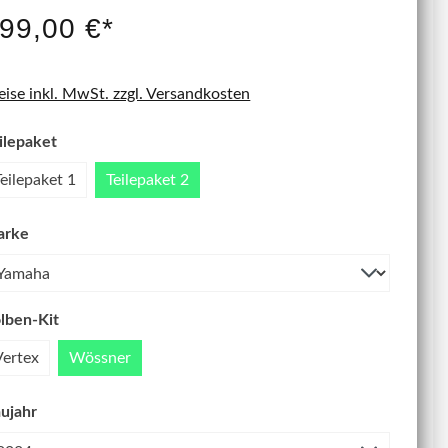
IT NEU
99,00 €*
eise inkl. MwSt. zzgl. Versandkosten
ilepaket
Teilepaket 1
Teilepaket 2
arke
lben-Kit
Vertex
Wössner
ujahr