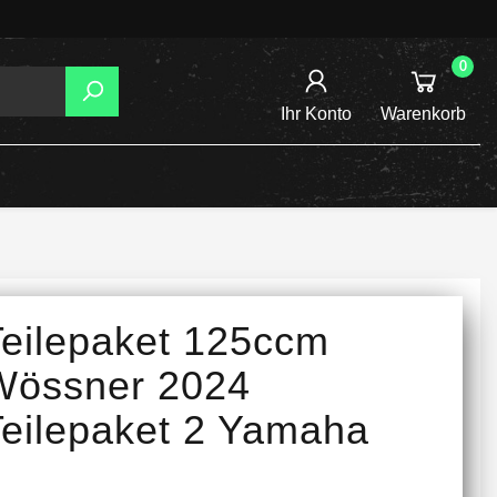
0
Ihr Konto
Warenkorb
AGER
TZUNG
REIBSCHEIBEN
Teilepaket 125ccm
INE /
Wössner 2024
Teilepaket 2 Yamaha
TENSPANNER