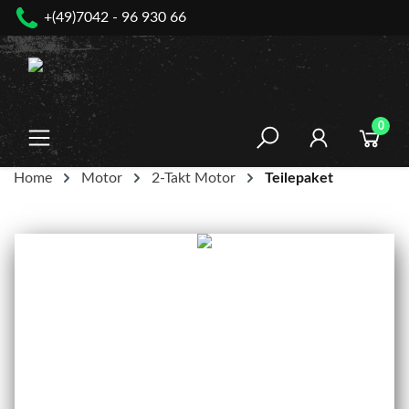
+(49)7042 - 96 930 66
nhalt springen
0
Home
Motor
2-Takt Motor
Teilepaket