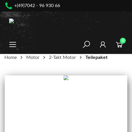
+(49)7042 - 96 930 66
nhalt springen
0
Home
Motor
2-Takt Motor
Teilepaket