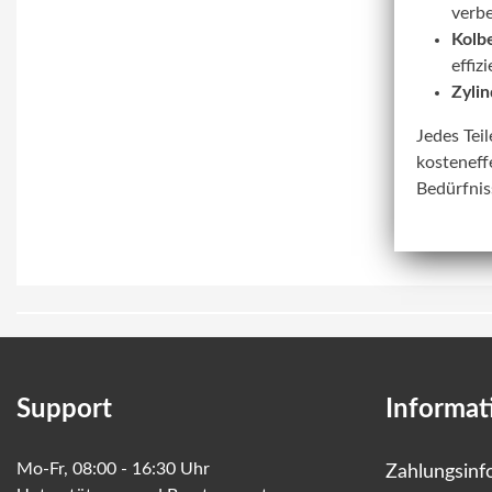
verbe
Kolbe
effiz
Zylin
Jedes Tei
kosteneff
Bedürfnis
Support
Informat
Mo-Fr, 08:00 - 16:30 Uhr
Zahlungsinf