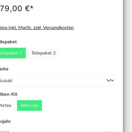
IT NEU
79,00 €*
eise inkl. MwSt. zzgl. Versandkosten
ilepaket
Teilepaket 1
Teilepaket 2
arke
lben-Kit
Vertex
Wössner
ujahr