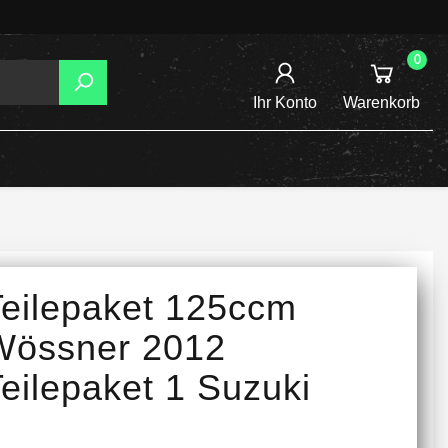
0
Ihr Konto
Warenkorb
AGER
TZUNG
REIBSCHEIBEN
Teilepaket 125ccm
INE /
Wössner 2012
eilepaket 1 Suzuki
TENSPANNER