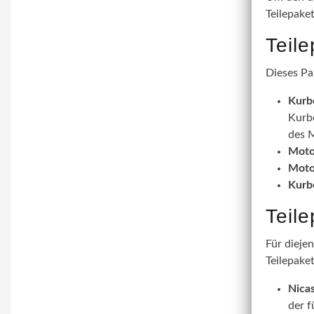
Teilepake
Teil
Dieses Pa
Kurb
Kurbe
des M
Moto
Moto
Kurb
Teil
Für dieje
Teilepaket
Nicas
der f