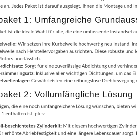
te an. Jedes Paket ist darauf ausgelegt, Ihnen die Montage und I
epaket 1: Umfangreiche Grundaus
ket ist die ideale Wahl für alle, die eine umfassende Instandsetz
elwelle:
Wir setzen Ihre Kurbelwelle hochwertig neu instand, in
lwelle nach Herstellervorgaben ausrichten. Diese robuste und l
otors unerlässlich.
rdichtsatz:
Sorgt für eine zuverlässige Abdichtung und verhinde
rsimmeringsatz:
Inklusive aller wichtigen Dichtungen, um das 
elwellenlager:
Gewährleisten eine reibungslose Drehbewegung de
epaket 2: Vollumfängliche Lösung
nigen, die eine noch umfangreichere Lösung wünschen, bieten wir 
 1 enthalten ist, plus:
il-beschichtetes Zylinderkit:
Mit diesem hochwertigen Zylinderki
ür erhöhte Abriebfestigkeit und eine längere Lebensdauer sorgt.