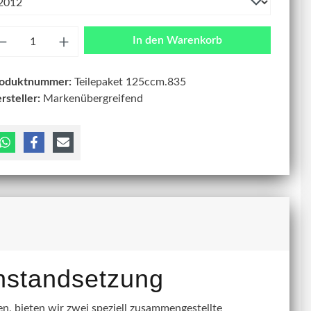
zahl
In den Warenkorb
roduktnummer:
Teilepaket 125ccm.835
rsteller:
Markenübergreifend
instandsetzung
, bieten wir zwei speziell zusammengestellte