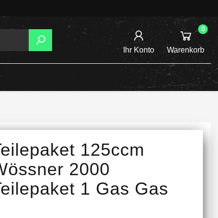
0
Ihr Konto
Warenkorb
AGER
TZUNG
REIBSCHEIBEN
Teilepaket 125ccm
INE /
Wössner 2000
Teilepaket 1 Gas Gas
TENSPANNER