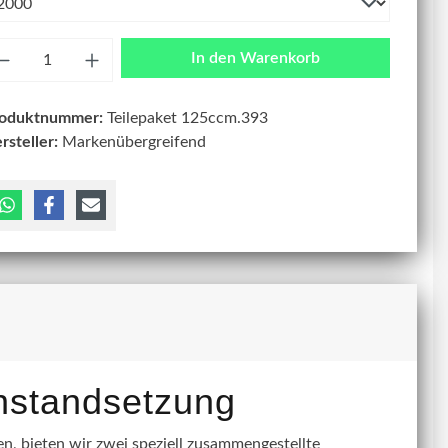
zahl
In den Warenkorb
roduktnummer:
Teilepaket 125ccm.393
rsteller:
Markenübergreifend
instandsetzung
, bieten wir zwei speziell zusammengestellte