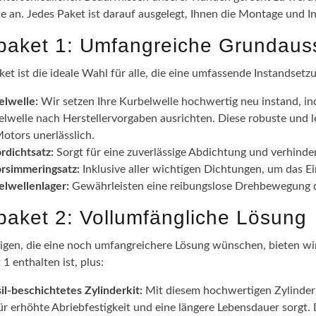
te an. Jedes Paket ist darauf ausgelegt, Ihnen die Montage und I
epaket 1: Umfangreiche Grundaus
ket ist die ideale Wahl für alle, die eine umfassende Instandsetz
elwelle:
Wir setzen Ihre Kurbelwelle hochwertig neu instand, in
lwelle nach Herstellervorgaben ausrichten. Diese robuste und l
otors unerlässlich.
rdichtsatz:
Sorgt für eine zuverlässige Abdichtung und verhinde
rsimmeringsatz:
Inklusive aller wichtigen Dichtungen, um das 
elwellenlager:
Gewährleisten eine reibungslose Drehbewegung de
epaket 2: Vollumfängliche Lösung
nigen, die eine noch umfangreichere Lösung wünschen, bieten wir 
 1 enthalten ist, plus:
il-beschichtetes Zylinderkit:
Mit diesem hochwertigen Zylinderki
ür erhöhte Abriebfestigkeit und eine längere Lebensdauer sorgt.