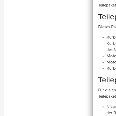
Teilepake
Teil
Dieses Pa
Kurb
Kurbe
des M
Moto
Moto
Kurb
Teil
Für dieje
Teilepaket
Nicas
der f