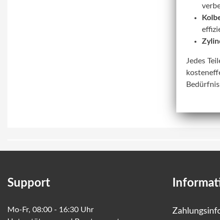
verbe
Kolbe
effiz
Zylin
Jedes Tei
kosteneff
Bedürfnis
Support
Informat
Mo-Fr, 08:00 - 16:30 Uhr
Zahlungsinf