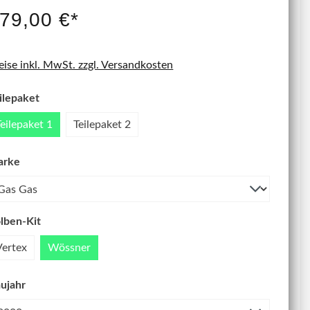
IT NEU
79,00 €*
eise inkl. MwSt. zzgl. Versandkosten
ilepaket
Teilepaket 1
Teilepaket 2
arke
lben-Kit
Vertex
Wössner
ujahr