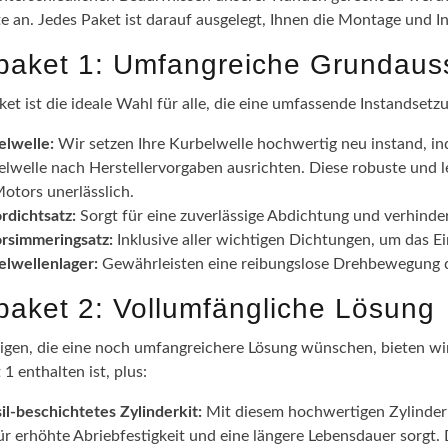
te an. Jedes Paket ist darauf ausgelegt, Ihnen die Montage und I
epaket 1: Umfangreiche Grundaus
ket ist die ideale Wahl für alle, die eine umfassende Instandsetz
elwelle:
Wir setzen Ihre Kurbelwelle hochwertig neu instand, in
lwelle nach Herstellervorgaben ausrichten. Diese robuste und l
otors unerlässlich.
rdichtsatz:
Sorgt für eine zuverlässige Abdichtung und verhinde
rsimmeringsatz:
Inklusive aller wichtigen Dichtungen, um das 
elwellenlager:
Gewährleisten eine reibungslose Drehbewegung de
epaket 2: Vollumfängliche Lösung
nigen, die eine noch umfangreichere Lösung wünschen, bieten wir 
 1 enthalten ist, plus:
il-beschichtetes Zylinderkit:
Mit diesem hochwertigen Zylinderki
ür erhöhte Abriebfestigkeit und eine längere Lebensdauer sorgt.