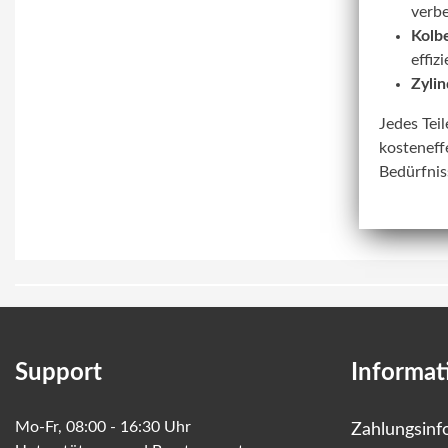
verbe
Kolbe
effiz
Zylin
Jedes Tei
kosteneff
Bedürfnis
Support
Informat
Mo-Fr, 08:00 - 16:30 Uhr
Zahlungsinf