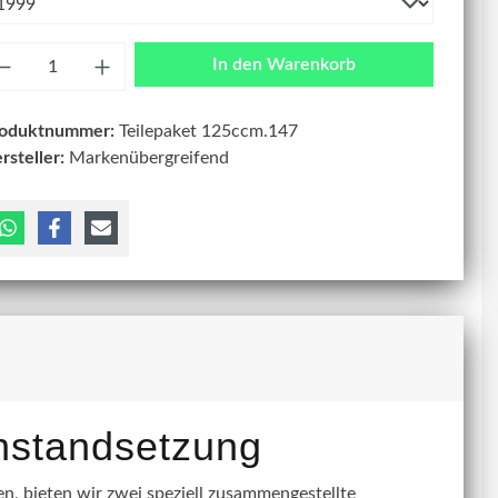
zahl
In den Warenkorb
roduktnummer:
Teilepaket 125ccm.147
rsteller:
Markenübergreifend
instandsetzung
, bieten wir zwei speziell zusammengestellte