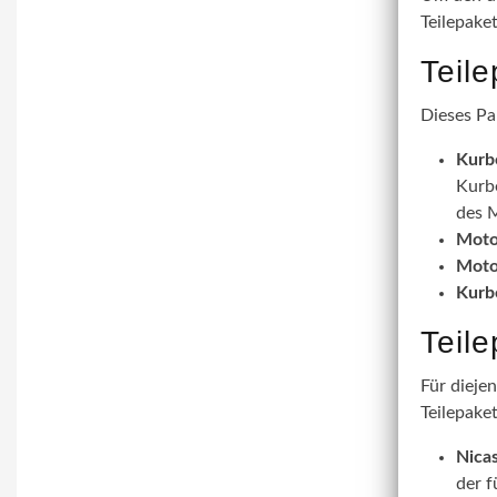
Teilepake
Teil
Dieses Pa
Kurb
Kurbe
des M
Moto
Moto
Kurb
Teil
Für dieje
Teilepaket
Nicas
der f