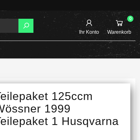
0
Ihr Konto
Warenkorb
AGER
TZUNG
REIBSCHEIBEN
Teilepaket 125ccm
INE /
Wössner 1999
Teilepaket 1 Husqvarna
TENSPANNER