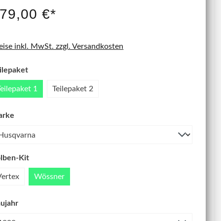
IT NEU
79,00 €*
eise inkl. MwSt. zzgl. Versandkosten
ilepaket
Teilepaket 1
Teilepaket 2
arke
lben-Kit
Vertex
Wössner
ujahr