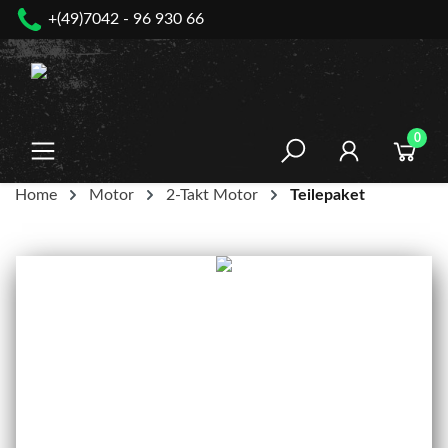
+(49)7042 - 96 930 66
nhalt springen
0
Home
Motor
2-Takt Motor
Teilepaket