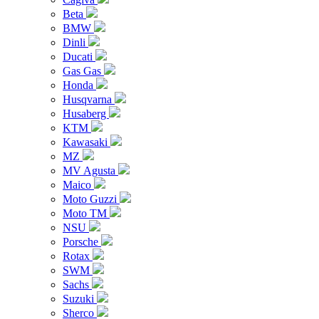
Beta
BMW
Dinli
Ducati
Gas Gas
Honda
Husqvarna
Husaberg
KTM
Kawasaki
MZ
MV Agusta
Maico
Moto Guzzi
Moto TM
NSU
Porsche
Rotax
SWM
Sachs
Suzuki
Sherco