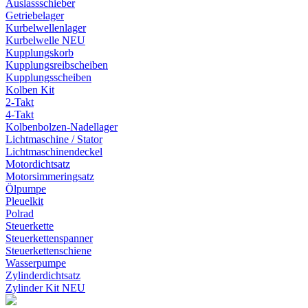
Auslassschieber
Getriebelager
Kurbelwellenlager
Kurbelwelle NEU
Kupplungskorb
Kupplungsreibscheiben
Kupplungsscheiben
Kolben Kit
2-Takt
4-Takt
Kolbenbolzen-Nadellager
Lichtmaschine / Stator
Lichtmaschinendeckel
Motordichtsatz
Motorsimmeringsatz
Ölpumpe
Pleuelkit
Polrad
Steuerkette
Steuerkettenspanner
Steuerkettenschiene
Wasserpumpe
Zylinderdichtsatz
Zylinder Kit NEU