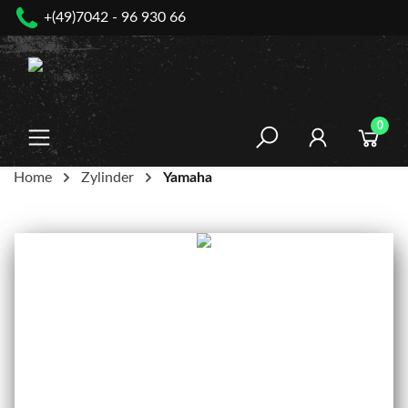
+(49)7042 - 96 930 66
nhalt springen
0
Home
Zylinder
Yamaha