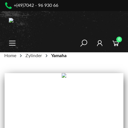
+(49)7042 - 96 930 66
nhalt springen
0
Home
Zylinder
Yamaha