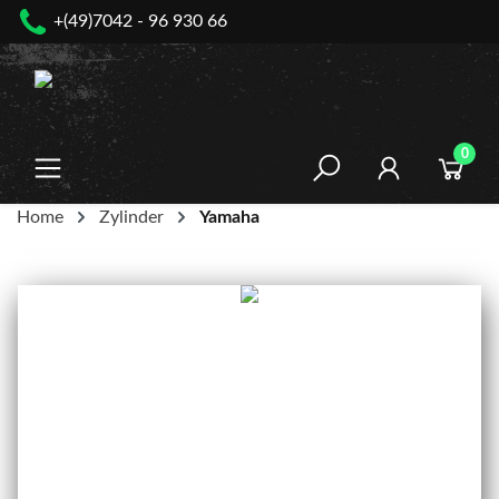
+(49)7042 - 96 930 66
nhalt springen
0
Home
Zylinder
Yamaha